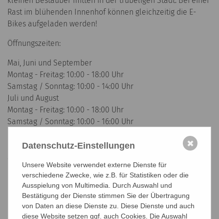
kleinen Bestäuber mitten in der trubeligen Stadt. Bei einer
Rast im blühenden Innenhof können gleichzeitig die E-
Bikes aufgeladen werden!
Öffnungszeiten:
Mai, Juni und September
Montag - Freitag: 10:00 - 18:00 Uhr
Samstag / Sonntag: 10:00 - 14:00 Uhr
Juli und August
Montag - Freitag: 10:00 - 18:00 Uhr
Samstag / Sonntag: 10:00 - 16:00 Uhr
Oktober
✖
Montag - Freitag: 10:00 - 17:00 Uhr
Datenschutz-Einstellungen
Samstag / Sonntag: 10:00 - 14:00 Uhr
Unsere Website verwendet externe Dienste für
November
verschiedene Zwecke, wie z.B. für Statistiken oder die
Montag - Freitag: 10:00 - 15:00 Uhr
Ausspielung von Multimedia. Durch Auswahl und
Dezember bis April:
Bestätigung der Dienste stimmen Sie der Übertragung
Montag - Freitag: 10:00 - 15:00 Uhr
von Daten an diese Dienste zu. Diese Dienste und auch
diese Website setzen ggf. auch Cookies. Die Auswahl