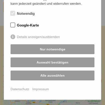
kann jederzeit geändert und widerrufen werden.
Zur Karte
Zur Übersicht
Notwendig
Google-Karte
ErlebnisReich
Details anzeigen/ausblenden
Nur notwendige
Auswahl bestätigen
Alle auswählen
Datenschutz
Impressum