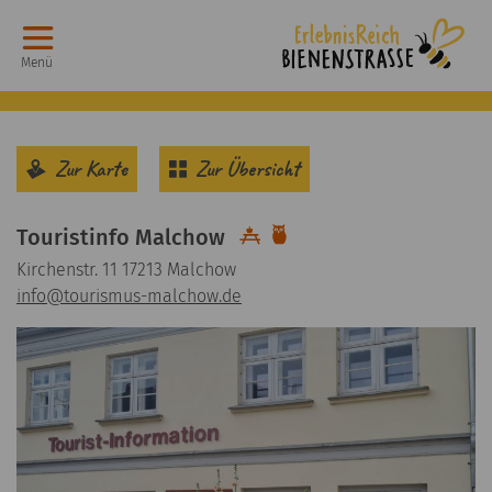
Menü
Zur Karte
Zur Übersicht
Touristinfo Malchow
Rastplatz
Sehenswürdigkeit
Kirchenstr. 11 17213 Malchow
info
@
tourismus-malchow.de