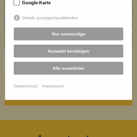
Google-Karte
Details anzeigen/ausblenden
Nur notwendige
Auswahl bestätigen
Alle auswählen
Unsere Touren
Datenschutz
Impressum
Den Bienen auf der Spur